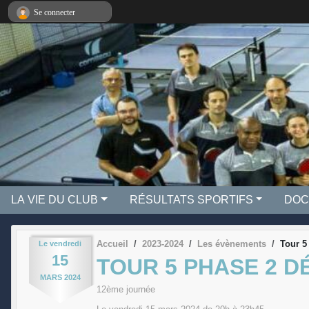
Panneau de gestion des cookies
Se connecter
LA VIE DU CLUB
RÉSULTATS SPORTIFS
DOC
Accueil
2023-2024
Les évènements
Tour 5
Le
vendredi
15
TOUR 5 PHASE 2 
MARS
2024
12ème journée