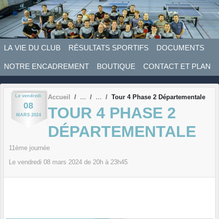
Panneau de gestion des cookies
LA VIE DU CLUB
RÉSULTATS SPORTIFS
DOCUMENTS
NOTRE ENCADREMENT
BOUTIQUE
CONTACT ET PLAN
Le
vendredi
Accueil
Tour 4 Phase 2 Départementale
08
TOUR 4 PHASE 2
MARS
2024
DÉPARTEMENTALE
11ème journée
Le
vendredi
08
mars
2024
de 20h à 23h45