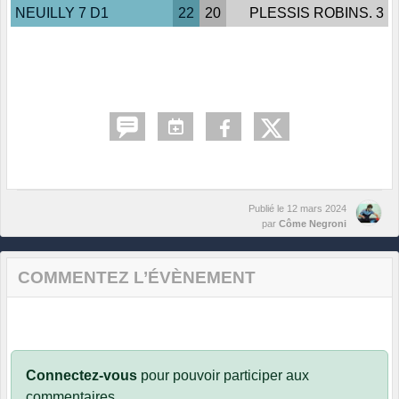
NEUILLY 7 D1
22
20
PLESSIS ROBINS. 3
Publié le
12 mars 2024
par
Côme Negroni
COMMENTEZ L’ÉVÈNEMENT
Connectez-vous
pour pouvoir participer aux
commentaires.