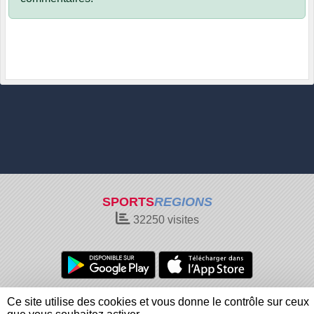
SPORTS
REGIONS
32250
visites
Charte cookies
Gestion des cookies
Ce site utilise des cookies et vous donne le contrôle sur ceux
Informations légales
Signaler un contenu inapproprié