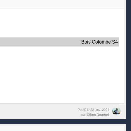
Bois Colombe S4
Publié le
22 janv. 2024
par
Côme Negroni