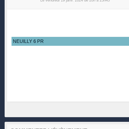
Le
vendredi
19
janv.
2024
de 20h à 23h45
NEUILLY 6 PR