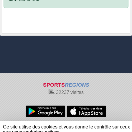
SPORTS
REGIONS
32237
visites
Charte cookies
Gestion des cookies
Ce site utilise des cookies et vous donne le contrôle sur ceux
Informations légales
Signaler un contenu inapproprié