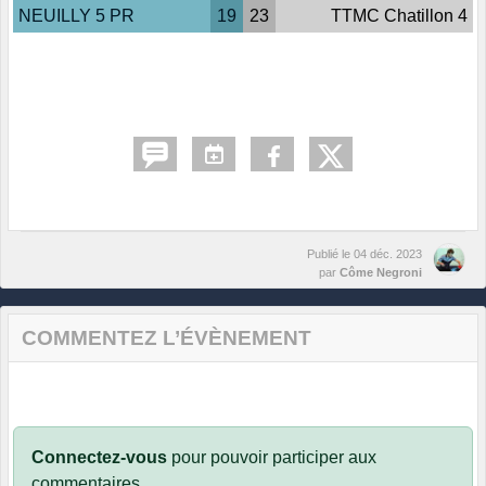
NEUILLY 5 PR
19
23
TTMC Chatillon 4
Publié le
04 déc. 2023
par
Côme Negroni
COMMENTEZ L’ÉVÈNEMENT
Connectez-vous
pour pouvoir participer aux
commentaires.