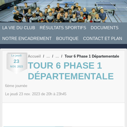
Panneau de gestion des cookies
LA VIE DU CLUB
RÉSULTATS SPORTIFS
DOCUMENTS
NOTRE ENCADREMENT
BOUTIQUE
CONTACT ET PLAN
Le
jeudi
Accueil
Tour 6 Phase 1 Départementale
23
TOUR 6 PHASE 1
NOV.
2023
DÉPARTEMENTALE
6ème journée
Le
jeudi
23
nov.
2023
de 20h à 23h45