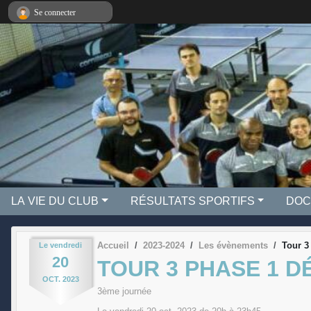
Panneau de gestion des cookies
Se connecter
LA VIE DU CLUB
RÉSULTATS SPORTIFS
DOC
Accueil
2023-2024
Les évènements
Tour 3
Le
vendredi
20
TOUR 3 PHASE 1 
OCT.
2023
3ème journée