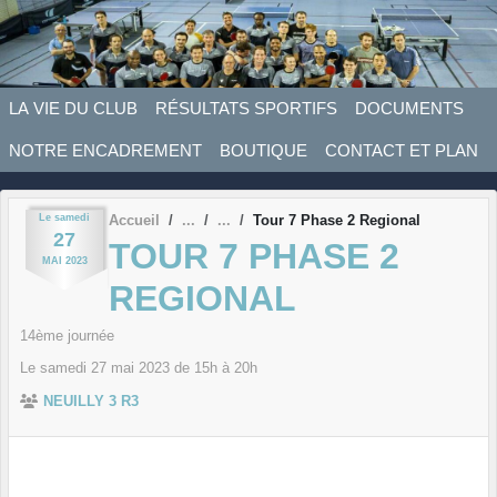
Panneau de gestion des cookies
LA VIE DU CLUB
RÉSULTATS SPORTIFS
DOCUMENTS
NOTRE ENCADREMENT
BOUTIQUE
CONTACT ET PLAN
Le
samedi
Accueil
Tour 7 Phase 2 Regional
27
TOUR 7 PHASE 2
MAI
2023
REGIONAL
14ème journée
Le
samedi
27
mai
2023
de 15h à 20h
NEUILLY 3 R3