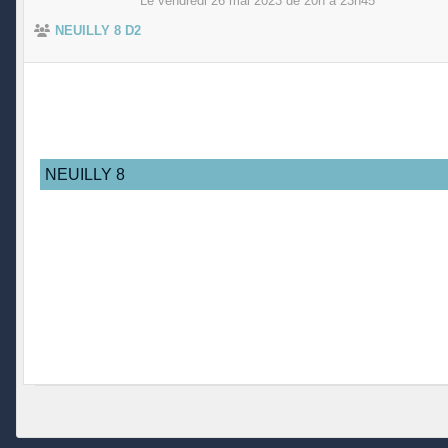
Le
vendredi
26
mai
2023
de 20h à 23h45
NEUILLY 8 D2
NEUILLY 8