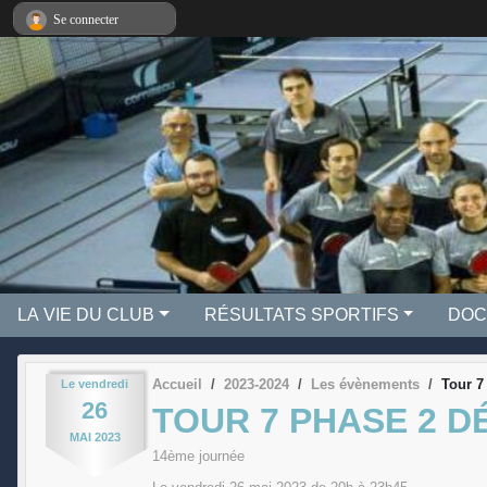
Panneau de gestion des cookies
Se connecter
LA VIE DU CLUB
RÉSULTATS SPORTIFS
DOC
Accueil
2023-2024
Les évènements
Tour 7
Le
vendredi
26
TOUR 7 PHASE 2 
MAI
2023
14ème journée