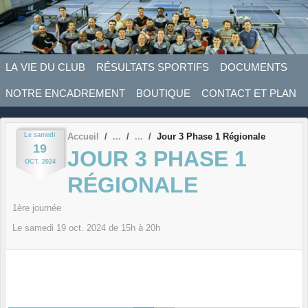
Panneau de gestion des cookies
LA VIE DU CLUB
RÉSULTATS SPORTIFS
DOCUMENTS
NOTRE ENCADREMENT
BOUTIQUE
CONTACT ET PLAN
Le
samedi
Accueil
Jour 3 Phase 1 Régionale
19
JOUR 3 PHASE 1
OCT.
2024
RÉGIONALE
1ère journée
Le
samedi
19
oct.
2024
de 15h à 20h