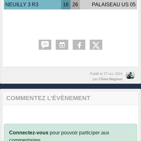
NEUILLY 3 R3
16
26
PALAISEAU US 05
Publié le
27 oct. 2024
par
Côme Negroni
COMMENTEZ L’ÉVÈNEMENT
Connectez-vous
pour pouvoir participer aux
commentaires.