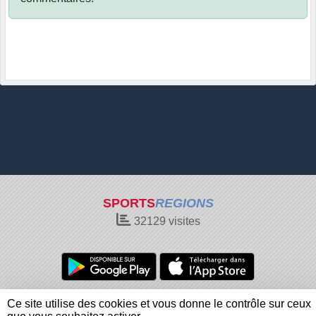
SPORTS
REGIONS
32129
visites
Charte cookies
Gestion des cookies
Ce site utilise des cookies et vous donne le contrôle sur ceux
Informations légales
Signaler un contenu inapproprié