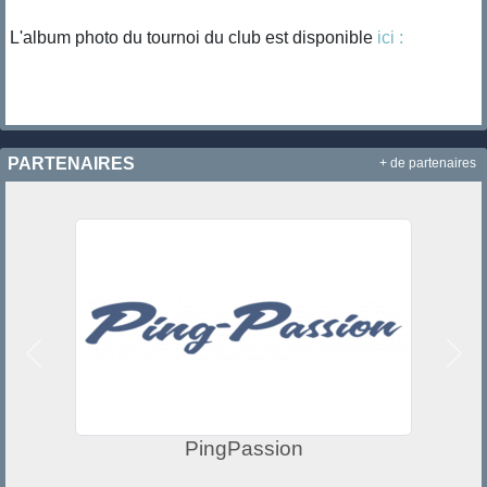
L'album photo du tournoi du club est disponible
ici :
PARTENAIRES
+ de partenaires
Précedent
Suiv
ion
Ville de Neuilly su